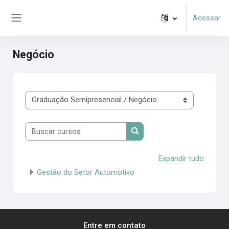
Ir para o conteúdo principal
Acessar
Painel lateral
Negócio
Categorias de Cursos
Buscar cursos
Buscar cursos
Expandir tudo
Gestão do Setor Automotivo
Entre em contato