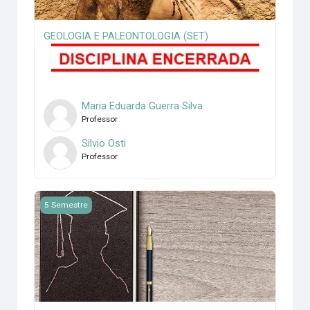
GEOLOGIA E PALEONTOLOGIA (SET)
Maria Eduarda Guerra Silva
Professor
Silvio Osti
Professor
Imagem do curso TRABALHO DE CONCLUSAO DE CURSO (F
5 Semestre