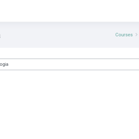
a
Courses
es