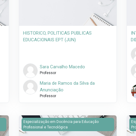
HISTORICO, POLITICAS PUBLICAS
IN
EDUCACIONAIS EPT (JUN)
DI
Sara Carvalho Macedo
Professor
Maria de Ramos da Silva da
Anunciação
Professor
TO CONTEMPORANEO (MAI a JUL)
Imagem do curso HISTORICO, POLITICAS PUBLICAS EDU
Im
Especialização em Docência para Educação
Es
Profissional e Tecnológica
Pr