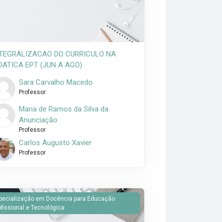
TEGRALIZACAO DO CURRICULO NA
DATICA EPT (JUN A AGO)
Sara Carvalho Macedo
Professor
Maria de Ramos da Silva da
Anunciação
Professor
Carlos Augusto Xavier
Professor
CACIONAIS EPT (ABR a JUN)
agem do curso EDUCACAO INCLUSIVA (ABR a JUN)
pecialização em Docência para Educação
ofissional e Tecnológica