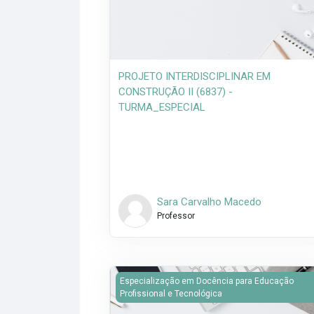
PROJETO INTERDISCIPLINAR EM
CONSTRUÇÃO II (6837) -
TURMA_ESPECIAL
Sara Carvalho Macedo
Professor
Imagem do curso EDUCACAO NO CONTEX
Especialização em Docência para Educação
Profissional e Tecnológica