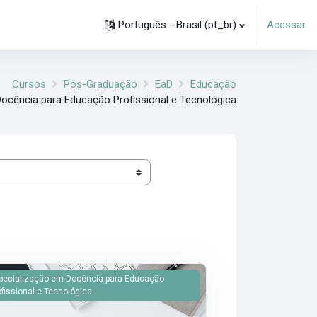
Português - Brasil ‎(pt_br)‎
Acessar
Cursos
Pós-Graduação
EaD
Educação
ocência para Educação Profissional e Tecnológica
UCACIONAIS EPT (JUN)
agem do curso INTEGRALIZACAO DO CURRICULO NA DIDATICA EPT
pecialização em Docência para Educação
ofissional e Tecnológica