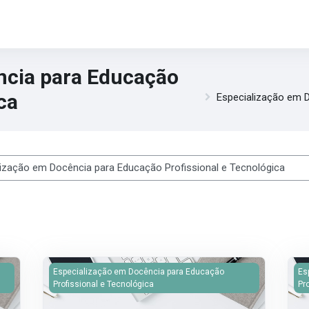
ncia para Educação
ca
Especialização em D
s
INAR EM CONSTRUÇÃO II (6837) - TURMA_ESPECIAL
Imagem do curso HISTORICO, POLITICAS PUBLICAS ED
Im
Especialização em Docência para Educação
Es
Profissional e Tecnológica
Pr