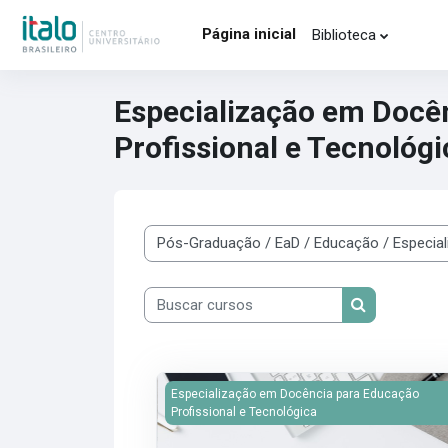
Ir para o conteúdo principal
Página inicial
Biblioteca
Especialização em Docê
Profissional e Tecnológi
Categorias de Cursos
Buscar cursos
Buscar curso
Imagem do curso PROJETO INTERDISCIPL
Especialização em Docência para Educação
Profissional e Tecnológica